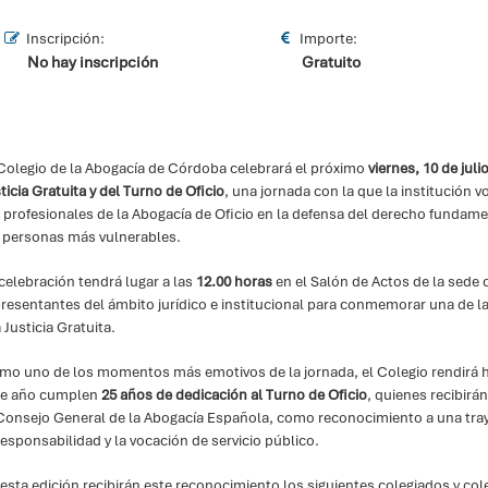
Inscripción:
Importe:
No hay inscripción
Gratuito
Colegio de la Abogacía de Córdoba celebrará el próximo
viernes, 10 de juli
ticia Gratuita y del Turno de Oficio
, una jornada con la que la institución 
 profesionales de la Abogacía de Oficio en la defensa del derecho fundamen
s personas más vulnerables.
celebración tendrá lugar a las
12.00 horas
en el Salón de Actos de la sede c
resentantes del ámbito jurídico e institucional para conmemorar una de las
a Justicia Gratuita.
mo uno de los momentos más emotivos de la jornada, el Colegio rendirá
te año cumplen
25 años de dedicación al Turno de Oficio
, quienes recibirán
 Consejo General de la Abogacía Española, como reconocimiento a una tra
responsabilidad y la vocación de servicio público.
esta edición recibirán este reconocimiento los siguientes colegiados y col