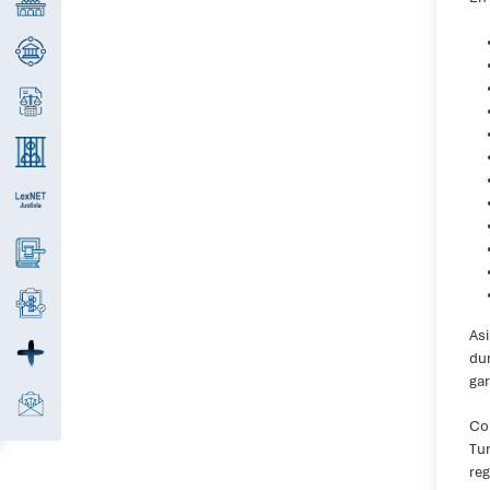
Asi
dur
gar
Com
Tur
reg