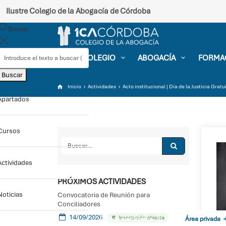
Ilustre Colegio de la Abogacía de Córdoba
Buscar
EL COLEGIO
ABOGACÍA
FORMA
Buscar
Inicio
Actividades
Acto institucional | Día de la Justicia Grat
Apartados
Cursos
Actividades
PRÓXIMOS ACTIVIDADES
Noticias
Convocatoria de Reunión para
Conciliadores
14/09/2026
Inscripción abierta
Sede electrónica
Área privada