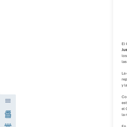
El 
Jus
los
la
La 
rep
y l
Co
es
el
la 
En 