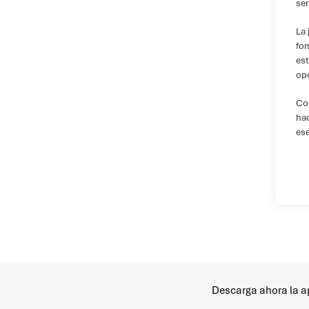
ser
La 
fom
est
opo
Co
hac
ese
Descarga ahora la ap