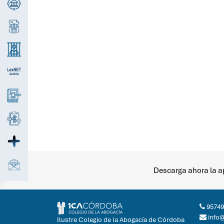
Descarga ahora la ap
95749
info
Ilustre Colegio de la Abogacía de Córdoba