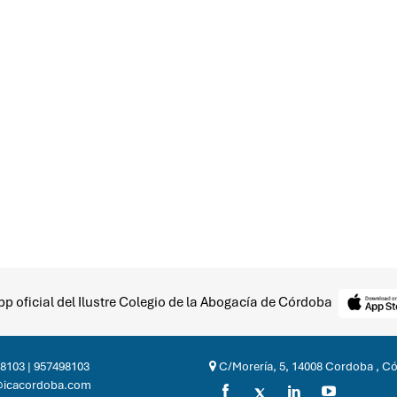
p oficial del Ilustre Colegio de la Abogacía de Córdoba
8103
|
957498103
C/Morería, 5, 14008 Cordoba , C
@icacordoba.com