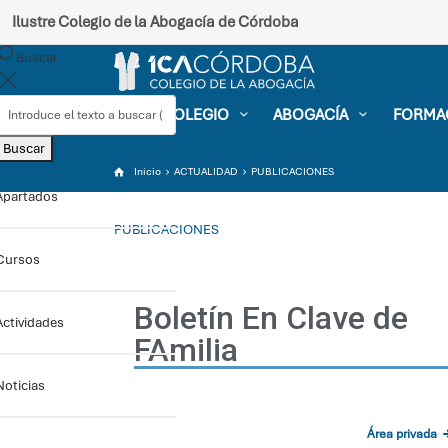
Ilustre Colegio de la Abogacía de Córdoba
Buscar
EL COLEGIO
ABOGACÍA
FORMA
Buscar
Inicio
ACTUALIDAD
PUBLICACIONES
Apartados
PUBLICACIONES
Cursos
Actividades
Noticias
Sede electrónica
Área privada