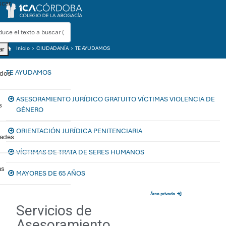
car
ar
Inicio
CIUDADANÍA
TE AYUDAMOS
TE AYUDAMOS
ados
ASESORAMIENTO JURÍDICO GRATUITO VÍCTIMAS VIOLENCIA DE
s
GÉNERO
ORIENTACIÓN JURÍDICA PENITENCIARIA
dades
VÍCTIMAS DE TRATA DE SERES HUMANOS
as
MAYORES DE 65 AÑOS
Sede electrónica
Área privada