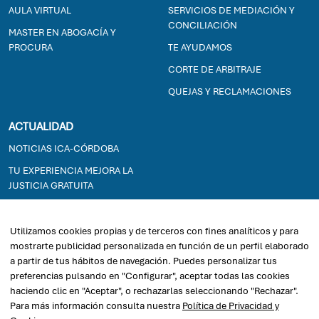
AULA VIRTUAL
SERVICIOS DE MEDIACIÓN Y
CONCILIACIÓN
MASTER EN ABOGACÍA Y
PROCURA
TE AYUDAMOS
CORTE DE ARBITRAJE
QUEJAS Y RECLAMACIONES
ACTUALIDAD
NOTICIAS ICA-CÓRDOBA
TU EXPERIENCIA MEJORA LA
JUSTICIA GRATUITA
EXPOSICIONES
Utilizamos cookies propias y de terceros con fines analíticos y para
mostrarte publicidad personalizada en función de un perfil elaborado
2026© ICACORDOBA - Ilustre Colegio de la Abogacía de Córdoba
a partir de tus hábitos de navegación. Puedes personalizar tus
preferencias pulsando en "Configurar", aceptar todas las cookies
haciendo clic en "Aceptar", o rechazarlas seleccionando "Rechazar".
Para más información consulta nuestra
Política de Privacidad y
Política de privacidad
Desarrollada por