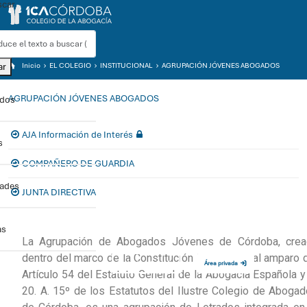
car
ar
Inicio
EL COLEGIO
INSTITUCIONAL
AGRUPACIÓN JÓVENES ABOGADOS
AGRUPACIÓN JÓVENES ABOGADOS
ados
AJA Información de Interés
s
COMPAÑERO DE GUARDIA
dades
JUNTA DIRECTIVA
as
Sede electrónica
Área privada