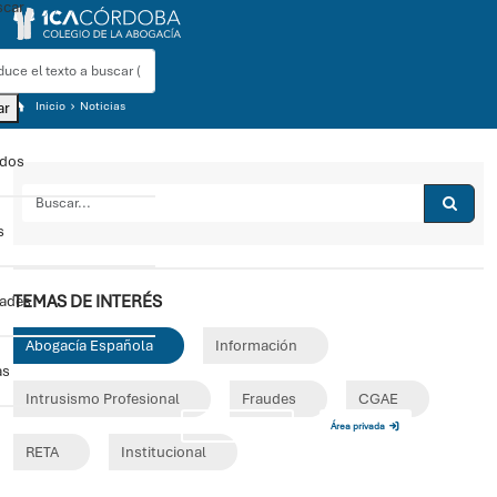
car
ar
Inicio
Noticias
ados
s
TEMAS DE INTERÉS
dades
Abogacía Española
Información
as
Intrusismo Profesional
Fraudes
CGAE
Sede electrónica
Área privada
RETA
Institucional