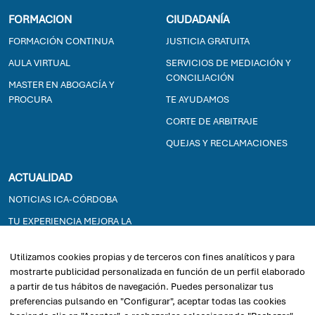
FORMACION
CIUDADANÍA
FORMACIÓN CONTINUA
JUSTICIA GRATUITA
AULA VIRTUAL
SERVICIOS DE MEDIACIÓN Y
CONCILIACIÓN
MASTER EN ABOGACÍA Y
PROCURA
TE AYUDAMOS
CORTE DE ARBITRAJE
QUEJAS Y RECLAMACIONES
ACTUALIDAD
NOTICIAS ICA-CÓRDOBA
TU EXPERIENCIA MEJORA LA
JUSTICIA GRATUITA
Utilizamos cookies propias y de terceros con fines analíticos y para
EXPOSICIONES
mostrarte publicidad personalizada en función de un perfil elaborado
a partir de tus hábitos de navegación. Puedes personalizar tus
2026© ICACORDOBA - Ilustre Colegio de la Abogacía de Córdoba
preferencias pulsando en "Configurar", aceptar todas las cookies