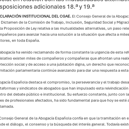
sposiciones adicionales 18.ª y 19.ª
CLARACIÓN INSTITUCIONAL DEL CGAE.
El Consejo General de la Abogac
 Dictamen de la Comisión de Trabajo, Inclusión, Seguridad Social y Migra
la Proposición de Ley relativa a las mutualidades alternativas, un paso r
pañeros para avanzar hacia una solución a la situación que afecta a miles
ctores, en toda España.
abogacía ha venido reclamando de forma constante la urgencia de esta re
islativo existen miles de compañeros y compañeras que afrontan una rea
tección social y de acceso a una jubilación digna, un derecho que reconoc
mitación parlamentaria continúe avanzando para dar una respuesta a esta r
gacía Española destaca el compromiso, la perseverancia y el trabajo desa
taformas y sindicatos de abogados que han impulsado esta reivindicación y
tro del debate público e institucional. Su esfuerzo constante, junto con la
es de profesionales afectados, ha sido fundamental para que hoy se esté
clamada.
Consejo General de la Abogacía Española confía en que la tramitación en e
de el diálogo, el consenso y la búsqueda del interés general. Todavía exi