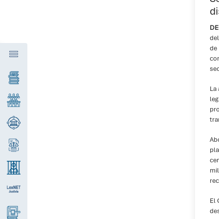
di
DE
del
de 
com
se
La 
leg
pro
tra
Abo
pla
cen
mil
re
El 
des