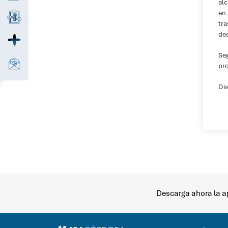
alc
en 
tra
ded
Seg
pro
Dec
Descarga ahora la ap