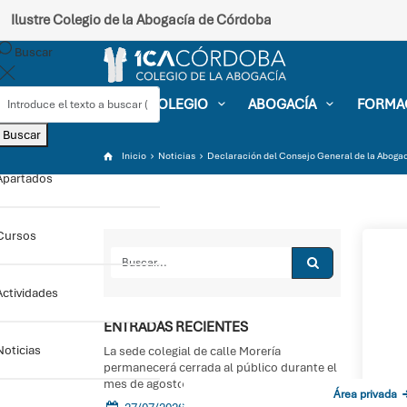
Ilustre Colegio de la Abogacía de Córdoba
Buscar
EL COLEGIO
ABOGACÍA
FORMA
Buscar
Inicio
Noticias
Declaración del Consejo General de la Abogací
Apartados
Cursos
Actividades
ENTRADAS RECIENTES
Noticias
La sede colegial de calle Morería
permanecerá cerrada al público durante el
mes de agosto
Sede electrónica
Área privada