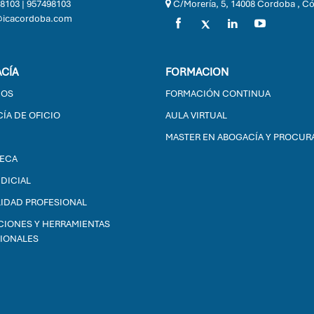
8103
|
957498103
C/Morería, 5, 14008 Cordoba , C
@icacordoba.com
CÍA
FORMACION
IOS
FORMACIÓN CONTINUA
ÍA DE OFICIO
AULA VIRTUAL
MASTER EN ABOGACÍA Y PROCUR
TECA
UDICIAL
IDAD PROFESIONAL
CIONES Y HERRAMIENTAS
IONALES